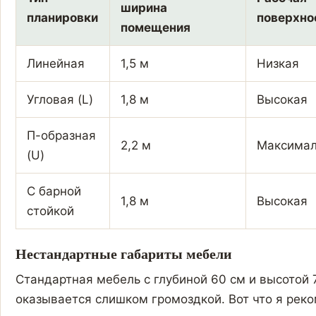
ширина
планировки
поверхно
помещения
Линейная
1,5 м
Низкая
Угловая (L)
1,8 м
Высокая
П-образная
2,2 м
Максимал
(U)
С барной
1,8 м
Высокая
стойкой
Нестандартные габариты мебели
Стандартная мебель с глубиной 60 см и высотой 
оказывается слишком громоздкой. Вот что я рек